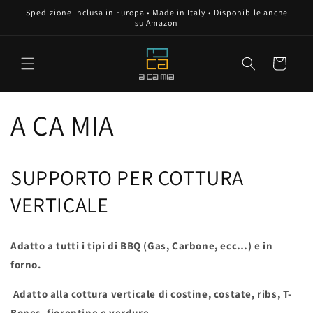
Vai
Spedizione inclusa in Europa • Made in Italy • Disponibile anche
direttamente
su Amazon
ai contenuti
Carrello
A CA MIA
SUPPORTO PER COTTURA
VERTICALE
Adatto a tutti i tipi di BBQ (Gas, Carbone, ecc…) e in
forno.
Adatto alla cottura verticale di costine, costate, ribs, T-
Bones, fiorentine e verdure.