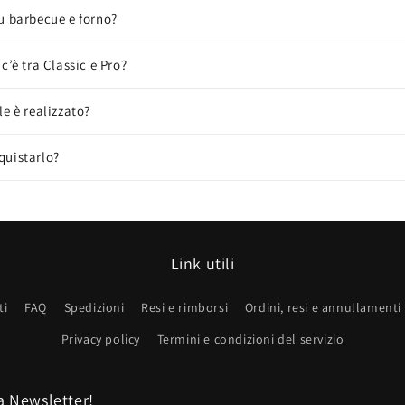
u barbecue e forno?
c’è tra Classic e Pro?
le è realizzato?
quistarlo?
Link utili
ti
FAQ
Spedizioni
Resi e rimborsi
Ordini, resi e annullamenti
Privacy policy
Termini e condizioni del servizio
la Newsletter!