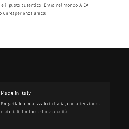
à e il gusto autentico. Entra nel mondo A CA
to un'esperienza unica!
Made in Italy
Progettato e realizzato in Italia, con attenzione a
materiali, finiture e funzionalità.