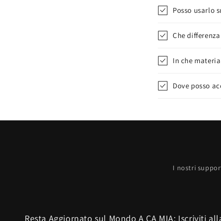
Posso usarlo s
Che differenza 
In che materia
Dove posso ac
I nostri suppor
Resta Aggiornato sul Mondo A CA MIA: Iscriviti al