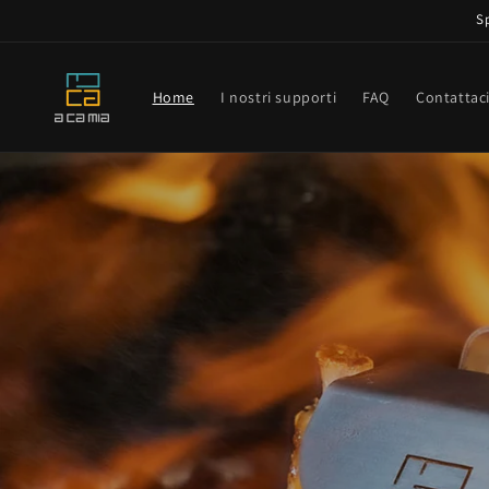
Vai
S
direttamente
ai contenuti
Home
I nostri supporti
FAQ
Contattac