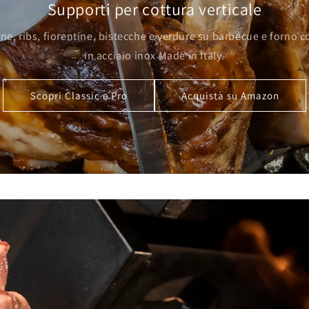
Supporti per cottura verticale
ne, ribs, fiorentine, bistecche e verdure su barbecue e forno 
in acciaio inox Made in Italy.
Scopri Classic e Pro
Acquista su Amazon