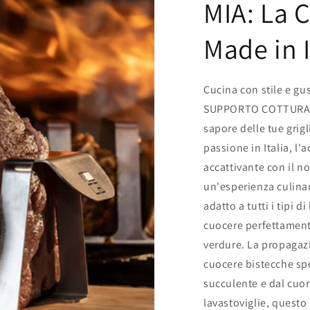
MIA: La C
Made in I
Cucina con stile e gus
SUPPORTO COTTURA VER
sapore delle tue grigl
passione in Italia, l'a
accattivante con il n
un'esperienza culinar
adatto a tutti i tipi 
cuocere perfettamente
verdure. La propagazi
cuocere bistecche spe
succulente e dal cuor
lavastoviglie, questo